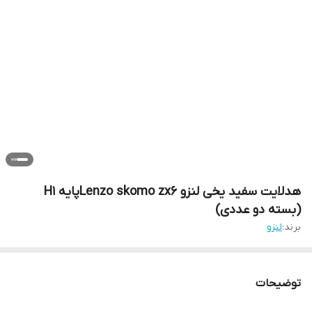
هدلایت سفید یخی لنزو Lenzo skomo zx6پایه H1
(بسته دو عددی)
برند:
لنزو
توضیحات