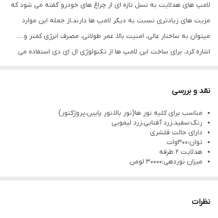
لامپ های هدلایت به نسل تازه ای از چراغ های خودرو گفته می شود که
مزیت های زیادتری نسبت به دیگر لامپ ها دارند،از جمله این موارد
میتوان به ساختار عالی، امنیت بالا، عمر طولانی، مصرف انرژی کمتر و….
اشاره کرد. برای ساخت این لامپ ها از تکنولوژی ال ای دی استفاده می
شود که جزو فناوری های ایمن و به روز در صنعت روشنایی به شمار
میروند.تکنولوژی LED علاوه بر اینکه سبب نوردهی بیشتر میشوند،انرژی
نقد و بررسی
کمتری هم مصرف می کنند
مناسب برای کلیه نور ها(نور بالا،نور پایین،پروژکتور)
رنگ:سفید،زرد آفتابی،زرد لیمویی
دارای حالت فلشری
توان:300وات
هدلایت 2 طرفه
میزان نوردهی:30000 لومن
نظرات