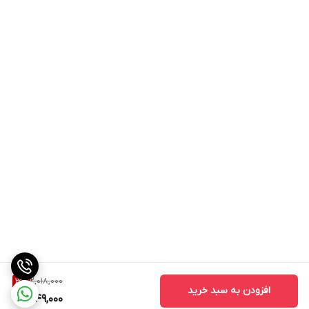
2,018,000
3
%
افزودن به سبد خرید
1,949,000