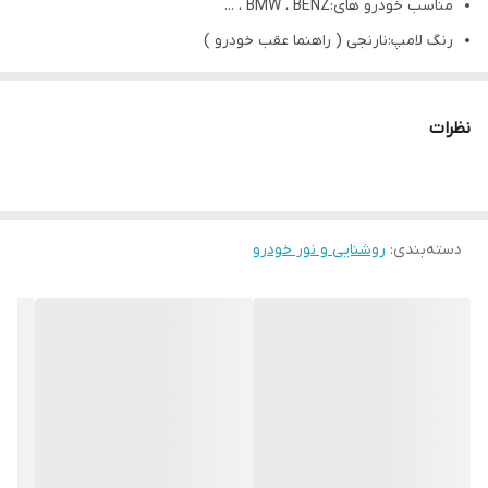
مناسب خودرو های:BMW ، BENZ ، ...
رنگ لامپ:نارنجی ( راهنما عقب خودرو )
بازه توان مصرفی:24 وات
ساخت کشور:چین
نظرات
دسته‌بندی
:
روشنایی و نور خودرو