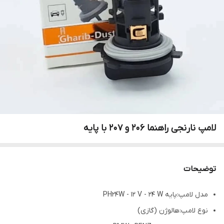
لامپ نارنجی راهنما 206 و 207 با پایه
توضیحات
مدل لامپ:پایه PH24W - 12 V - 24 W
نوع لامپ:هالوژن (گازی)