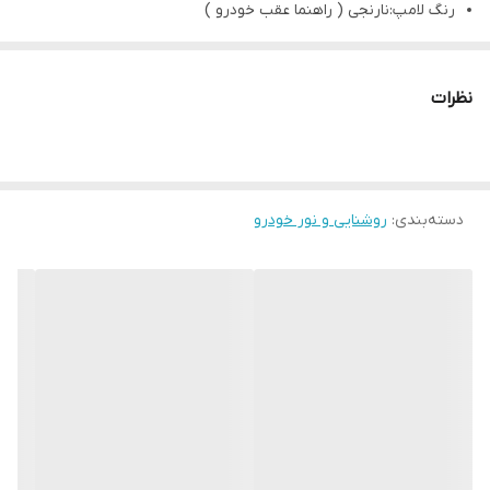
رنگ لامپ:نارنجی ( راهنما عقب خودرو )
بازه توان مصرفی:24 وات
ساخت کشور:چین
نظرات
دسته‌بندی
:
روشنایی و نور خودرو