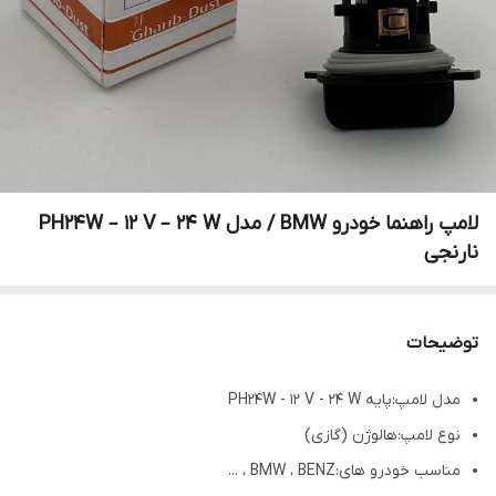
لامپ راهنما خودرو BMW / مدل PH24W – 12 V – 24 W
نارنجی
توضیحات
مدل لامپ:پایه PH24W - 12 V - 24 W
نوع لامپ:هالوژن (گازی)
مناسب خودرو های:BMW ، BENZ ، ...