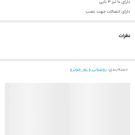
دارای 10 لنز ۳ تایی
دارای اتصالات جهت نصب
دارای فندکی
کلید کنترل رنگ روی فندکی
نظرات
قابل نصب روی همه وسایل نقلیه
برق 12
دیلایت لنزدار پلیسیS10خودرو دارای لنز پرنور با برق 12 قابل نصب روی
دسته‌بندی
:
روشنایی و نور خودرو
همه وسایل نقلیه می باشد. این دی لایت پلیسی دارای فندکی و با قابلیت
تغییر ریتم تغییر رنگ است و دارای اتصالات جهت نصب می باشد.
برای مشاهده سایر مدل های دی لایت خودرو با جستجو در سایت نور
خودرو می توانید محصول موردنظر خود را برای خرید تعیین کنید. اگر
نیاز به مشاوره داشتید، می توانید از طریق تماس با پشتیبان و یا ارسال
پیام در شبکه های اجتماعی از راهنمایی های مربوطه بهره مند شوید.